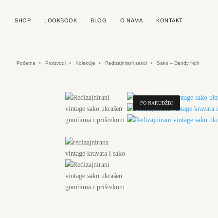
SHOP
LOOKBOOK
BLOG
O NAMA
KONTAKT
Početna
Proizvodi
Kolekcije
Redizajnirani sakoi
Sako – Dandy Noir
>
>
>
>
PO NARUDŽBI