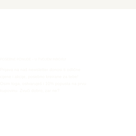
POSEBNE PONUDE – U TVOJEM INBOXU!
Prijava na naš newsletter donosi ti odlične
cijene i akcije, posebno kreirane za tebe!
Osim toga, ostvaruješ i 10% popusta na prvu
kupovinu. Zvuči dobro, zar ne?