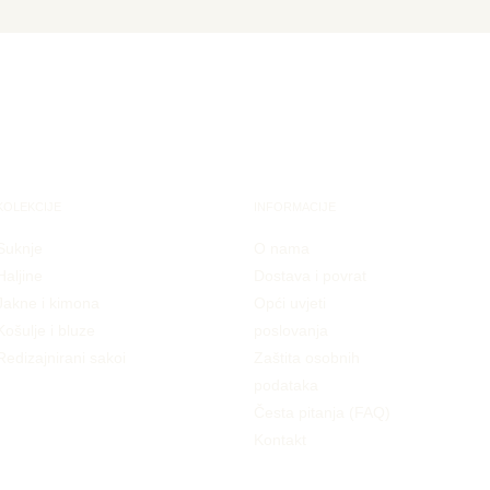
KOLEKCIJE
INFORMACIJE
Suknje
O nama
Haljine
Dostava i povrat
Jakne i kimona
Opći uvjeti
Košulje i bluze
poslovanja
Redizajnirani sakoi
Zaštita osobnih
podataka
Česta pitanja (FAQ)
Kontakt