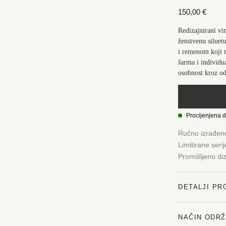
150,00
€
Redizajnirani vi
ženstvenu silue
i remenom koji n
šarma i individua
osobnost kroz o
Procijenjena 
Ručno izrađen
Limitirane seri
Promišljeno di
DETALJI PR
NAČIN ODR