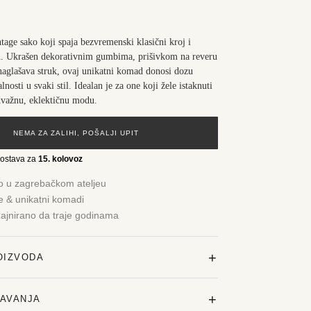
ntage sako koji spaja bezvremenski klasični kroj i
tu. Ukrašen dekorativnim gumbima, prišivkom na reveru
aglašava struk, ovaj unikatni komad donosi dozu
lnosti u svaki stil. Idealan je za one koji žele istaknuti
dvažnu, eklektičnu modu.
NEMA ZA ZALIHI, POŠALJI UPIT
dostava za
15. kolovoz
o u zagrebačkom ateljeu
je & unikatni komadi
zajnirano da traje godinama
+
OIZVODA
+
ŽAVANJA