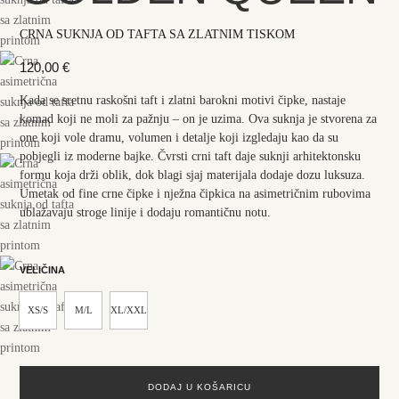
CRNA SUKNJA OD TAFTA SA ZLATNIM TISKOM
120,00
€
Kada se sretnu raskošni taft i zlatni barokni motivi čipke, nastaje
komad koji ne moli za pažnju – on je uzima. Ova suknja je stvorena za
one koji vole dramu, volumen i detalje koji izgledaju kao da su
pobjegli iz moderne bajke. Čvrsti crni taft daje suknji arhitektonsku
formu koja drži oblik, dok blagi sjaj materijala dodaje dozu luksuza.
Umetak od fine crne čipke i nježna čipkica na asimetričnim rubovima
ublažavaju stroge linije i dodaju romantičnu notu.
VELIČINA
XS/S
M/L
XL/XXL
DODAJ U KOŠARICU