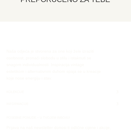
Naša odjeća je stvorena za one koji žele izraziti
osobnost, pronaći slobodu u stilu i istaknuti se
snagom individualnosti. Inspiracija vintage
estetikom i alternativnim duhom spaja se u kreacije
koje nose energiju i stav.
KOLEKCIJE
INFORMACIJE
POSEBNE PONUDE – U TVOJEM INBOXU!
Prijava na naš newsletter donosi ti odlične cijene i akcije,