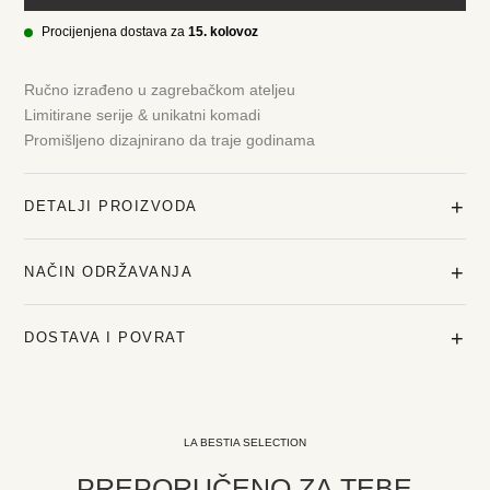
Procijenjena dostava za
15. kolovoz
Ručno izrađeno u zagrebačkom ateljeu
Limitirane serije & unikatni komadi
Promišljeno dizajnirano da traje godinama
+
DETALJI PROIZVODA
+
NAČIN ODRŽAVANJA
+
DOSTAVA I POVRAT
LA BESTIA SELECTION
PREPORUČENO ZA TEBE