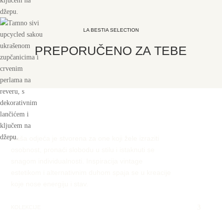
LA BESTIA SELECTION
PREPORUČENO ZA TEBE
Naša odjeća je stvorena za one koji žele izraziti
osobnost, pronaći slobodu u stilu i istaknuti se
snagom individualnosti. Inspiracija vintage
estetikom i alternativnim duhom spaja se u kreacije
koje nose energiju i stav.
KOLEKCIJE