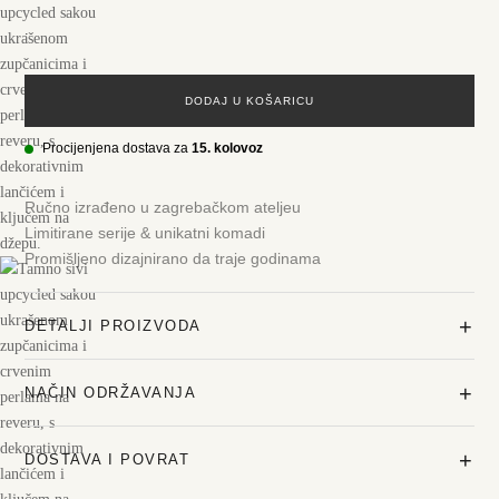
.
DODAJ U KOŠARICU
Procijenjena dostava za
15. kolovoz
Ručno izrađeno u zagrebačkom ateljeu
Limitirane serije & unikatni komadi
Promišljeno dizajnirano da traje godinama
+
DETALJI PROIZVODA
+
NAČIN ODRŽAVANJA
+
DOSTAVA I POVRAT