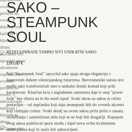
SAKO –
STEAMPUNK
SOUL
REDIZAJNIRANI TAMNO SIVI UNIKATNI SAKO
150,00
€
Naš “Steampunk Soul”
upcycled
sako spaja strogu eleganciju s
buntovnim duhom viktorijanskog futurizma. Bezvremenski tamno sivi
muški sako transformirali smo u unikatni ženski komad koji pršti
karakterom. Klasičan kroj s naglašenim ramenima daje ti onaj “power
look” bez obzira na to što nosiš ispod. Svaki ukras na sakou je ručno
postavljen – od zupčanika koji daju steampunk štih do crvenih akcenta
koji razbijaju crninu. Svaki detalj na ovom sakou priča priču o zanatu,
recikliranju i autentičnom stilu koji se ne boji biti drugačiji.
Kupnjom
ovog sakoa podržavaš sporu modu i daješ novu svrhu kvalitetnim
materijalima koji bi inače bili zaboravljeni.