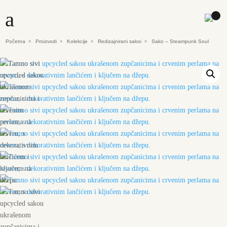
a
Početna
Proizvodi
Kolekcije
Redizajnirani sakoi
Sako – Steampunk Soul
>
>
>
>