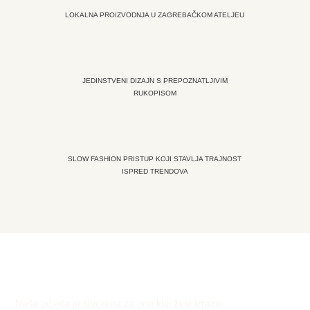
LOKALNA PROIZVODNJA U ZAGREBAČKOM ATELJEU
JEDINSTVENI DIZAJN S PREPOZNATLJIVIM
RUKOPISOM
SLOW FASHION PRISTUP KOJI STAVLJA TRAJNOST
ISPRED TRENDOVA
Naša odjeća je stvorena za one koji žele izraziti