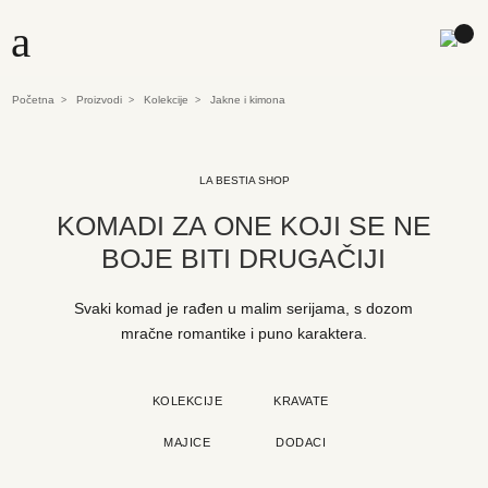
a
Početna
Proizvodi
Kolekcije
Jakne i kimona
>
>
>
LA BESTIA SHOP
KOMADI ZA ONE KOJI SE NE
BOJE BITI DRUGAČIJI
Svaki komad je rađen u malim serijama, s dozom
mračne romantike i puno karaktera.
KOLEKCIJE
KRAVATE
MAJICE
DODACI