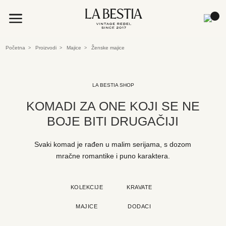
a
Početna
Proizvodi
Majice
Ženske majice
>
>
>
LA BESTIA SHOP
KOMADI ZA ONE KOJI SE NE
BOJE BITI DRUGAČIJI
Svaki komad je rađen u malim serijama, s dozom
mračne romantike i puno karaktera.
KOLEKCIJE
KRAVATE
MAJICE
DODACI