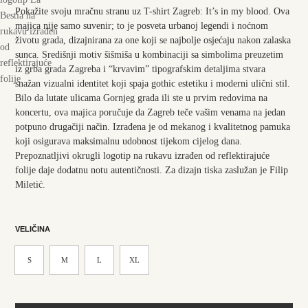
Pokažite svoju mračnu stranu uz T-shirt Zagreb: It’s in my blood.
Ova
majica nije samo suvenir; to je posveta urbanoj legendi i noćnom
životu grada, dizajnirana za one koji se najbolje osjećaju nakon zalaska
sunca.
Središnji motiv šišmiša u kombinaciji sa simbolima preuzetim
iz grba grada Zagreba i “krvavim” tipografskim detaljima stvara
snažan vizualni identitet koji spaja gothic estetiku i moderni ulični stil.
Bilo da lutate ulicama Gornjeg grada ili ste u prvim redovima na
koncertu, ova majica poručuje da Zagreb teče vašim venama na jedan
potpuno drugačiji način.
I
zrađena je od mekanog i kvalitetnog pamuka
koji osigurava maksimalnu udobnost tijekom cijelog dana.
Prepoznatljivi okrugli logotip na rukavu izrađen od reflektirajuće
folije daje dodatnu notu autentičnosti. Za dizajn tiska zaslužan je Filip
Miletić.
VELIČINA
S
M
L
XL