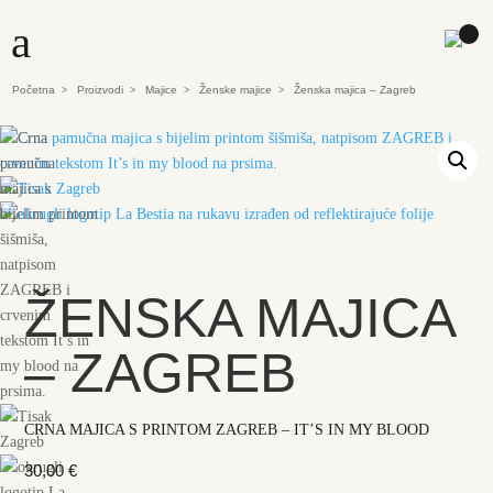
a
Početna
Proizvodi
Majice
Ženske majice
Ženska majica – Zagreb
>
>
>
>
ŽENSKA MAJICA
– ZAGREB
CRNA MAJICA S PRINTOM ZAGREB –
IT’S IN MY BLOOD
30,00
€