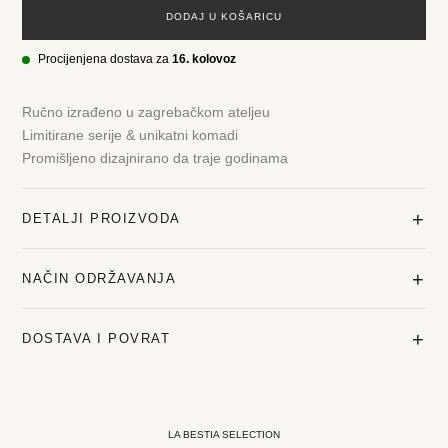
DODAJ U KOŠARICU
Procijenjena dostava za
16. kolovoz
Ručno izrađeno u zagrebačkom ateljeu
Limitirane serije & unikatni komadi
Promišljeno dizajnirano da traje godinama
+
DETALJI PROIZVODA
+
NAČIN ODRŽAVANJA
+
DOSTAVA I POVRAT
LA BESTIA SELECTION