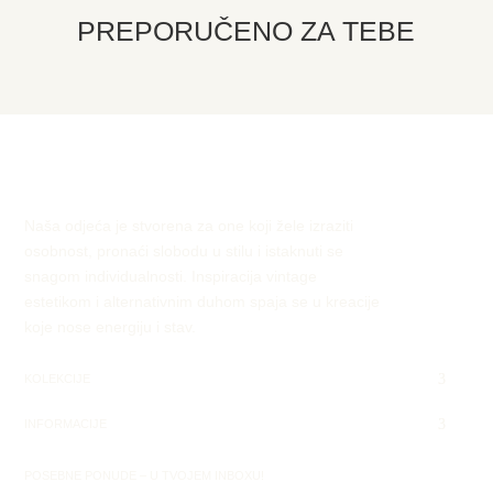
PREPORUČENO ZA TEBE
Naša odjeća je stvorena za one koji žele izraziti
osobnost, pronaći slobodu u stilu i istaknuti se
snagom individualnosti. Inspiracija vintage
estetikom i alternativnim duhom spaja se u kreacije
koje nose energiju i stav.
KOLEKCIJE
INFORMACIJE
POSEBNE PONUDE – U TVOJEM INBOXU!