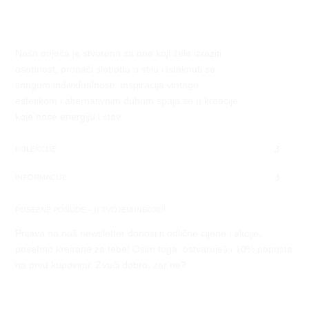
Naša odjeća je stvorena za one koji žele izraziti
osobnost, pronaći slobodu u stilu i istaknuti se
snagom individualnosti. Inspiracija vintage
estetikom i alternativnim duhom spaja se u kreacije
koje nose energiju i stav.
KOLEKCIJE
INFORMACIJE
POSEBNE PONUDE – U TVOJEM INBOXU!
Prijava na naš newsletter donosi ti odlične cijene i akcije,
posebno kreirane za tebe! Osim toga, ostvaruješ i 10% popusta
na prvu kupovinu. Zvuči dobro, zar ne?