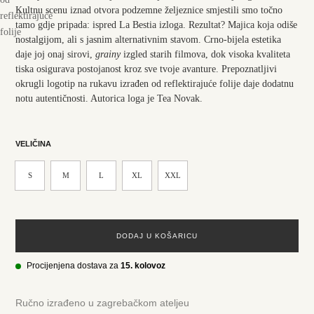
Kultnu scenu iznad otvora podzemne željeznice smjestili smo točno
tamo gdje pripada: ispred La Bestia izloga. Rezultat? Majica koja odiše
nostalgijom, ali s jasnim alternativnim stavom. Crno-bijela estetika
daje joj onaj sirovi,
grainy
izgled starih filmova, dok visoka kvaliteta
tiska osigurava postojanost kroz sve tvoje avanture. Prepoznatljivi
okrugli logotip na rukavu izrađen od reflektirajuće folije daje dodatnu
notu autentičnosti. Autorica loga je Tea Novak.
VELIČINA
S
M
L
XL
XXL
DODAJ U KOŠARICU
Procijenjena dostava za
15. kolovoz
Ručno izrađeno u zagrebačkom ateljeu