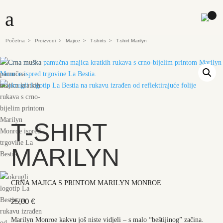
a
Početna
Proizvodi
Majice
T-shirts
T-shirt Marilyn
>
>
>
>
T-SHIRT
MARILYN
CRNA MAJICA S PRINTOM MARILYN MONROE
25,00
€
Marilyn Monroe kakvu još niste vidjeli – s malo “beštijinog” začina.