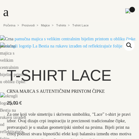
a
Početna
Proizvodi
Majice
T-shirts
T-shirt Lace
>
>
>
>
T-SHIRT LACE
CRNA MAJICA S AUTENTIČNIM PRINTOM ČIPKE
25,00
€
Za one koji vole simetriju i skrivenu simboliku, “Lace” t-shirt je pravi
izbor. Ovaj dizajn crpi inspiraciju iz preciznosti tradicionalne čipke,
pretvarajući je u snažan geometrijski simbol na prsima. Bijeli print na
crnoj podlozi stvara hipnotički efekt koji balansira između etno motiva