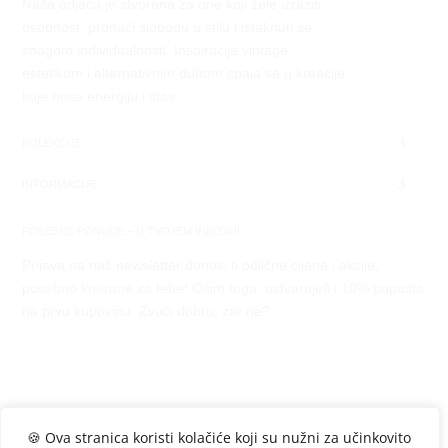
Naša odjeća je stvorena za one koji žele izraziti
osobnost, pronaći slobodu u stilu i istaknuti se
snagom individualnosti. Inspiracija vintage
estetikom i alternativnim duhom spaja se u kreacije
koje nose energiju i stav.
KOLEKCIJE
INFORMACIJE
POSEBNE PONUDE – U TVOJEM INBOXU!
Prijava na naš newsletter donosi ti odlične cijene i akcije,
posebno kreirane za tebe! Osim toga, ostvaruješ i 10% popusta
na prvu kupovinu. Zvuči dobro, zar ne?
🍪 Ova stranica koristi kolačiće koji su nužni za učinkovito