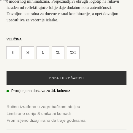
i modernog minimalizma. Prepoznatljivi okrugli logotip na rukavu
izrađen od reflektirajuće folije daje dodatnu notu autentičnosti.
Dovoljno neutralna za dnevne casual kombinacije, a opet dovoljno
upečatljiva za večernje izlaske.
VELIČINA
S
M
L
XL
XXL
DODAJ U KOŠARICU
Procijenjena dostava za
14. kolovoz
Ručno izrađeno u zagrebačkom ateljeu
Limitirane serije & unikatni komadi
Promišljeno dizajnirano da traje godinama