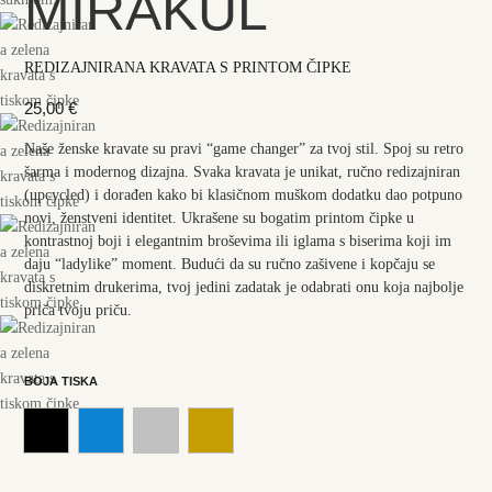
MIRAKUL
REDIZAJNIRANA KRAVATA S PRINTOM ČIPKE
25,00
€
Naše ženske kravate su pravi “game changer” za tvoj stil. Spoj su retro
šarma i modernog dizajna. Svaka kravata je unikat, ručno redizajniran
(upcycled) i dorađen kako bi klasičnom muškom dodatku dao potpuno
novi, ženstveni identitet. Ukrašene su bogatim printom čipke u
kontrastnoj boji i elegantnim broševima ili iglama s biserima koji im
daju “ladylike” moment. Budući da su ručno zašivene i kopčaju se
diskretnim drukerima, tvoj jedini zadatak je odabrati onu koja najbolje
priča tvoju priču.
BOJA TISKA