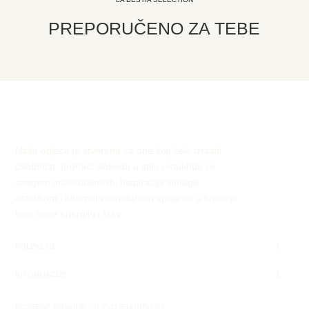
PREPORUČENO ZA TEBE
Naša odjeća je stvorena za one koji žele izraziti
osobnost, pronaći slobodu u stilu i istaknuti se
snagom individualnosti. Inspiracija vintage
estetikom i alternativnim duhom spaja se u kreacije
koje nose energiju i stav.
KOLEKCIJE
INFORMACIJE
POSEBNE PONUDE – U TVOJEM INBOXU!