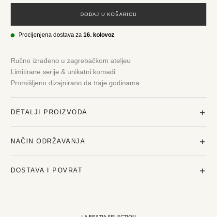
DODAJ U KOŠARICU
Procijenjena dostava za
16. kolovoz
Ručno izrađeno u zagrebačkom ateljeu
Limitirane serije & unikatni komadi
Promišljeno dizajnirano da traje godinama
+
DETALJI PROIZVODA
+
NAČIN ODRŽAVANJA
+
DOSTAVA I POVRAT
LA BESTIA SELECTION