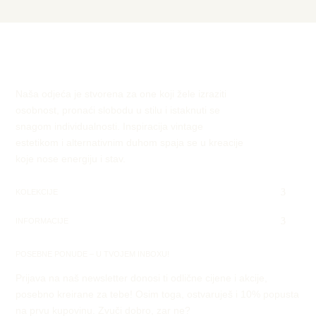
Naša odjeća je stvorena za one koji žele izraziti
osobnost, pronaći slobodu u stilu i istaknuti se
snagom individualnosti. Inspiracija vintage
estetikom i alternativnim duhom spaja se u kreacije
koje nose energiju i stav.
KOLEKCIJE
INFORMACIJE
POSEBNE PONUDE – U TVOJEM INBOXU!
Prijava na naš newsletter donosi ti odlične cijene i akcije,
posebno kreirane za tebe! Osim toga, ostvaruješ i 10% popusta
na prvu kupovinu. Zvuči dobro, zar ne?