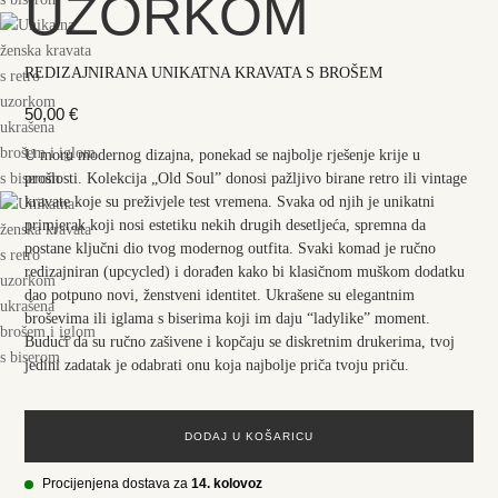
UZORKOM
REDIZAJNIRANA UNIKATNA KRAVATA S BROŠEM
50,00
€
U moru modernog dizajna, ponekad se najbolje rješenje krije u
prošlosti. Kolekcija „Old Soul” donosi pažljivo birane retro ili vintage
kravate koje su preživjele test vremena. Svaka od njih je unikatni
primjerak koji nosi estetiku nekih drugih desetljeća, spremna da
postane ključni dio tvog modernog outfita. Svaki komad je ručno
redizajniran (upcycled) i dorađen kako bi klasičnom muškom dodatku
dao potpuno novi, ženstveni identitet. Ukrašene su elegantnim
broševima ili iglama s biserima koji im daju “ladylike” moment.
Budući da su ručno zašivene i kopčaju se diskretnim drukerima, tvoj
jedini zadatak je odabrati onu koja najbolje priča tvoju priču.
DODAJ U KOŠARICU
Procijenjena dostava za
14. kolovoz