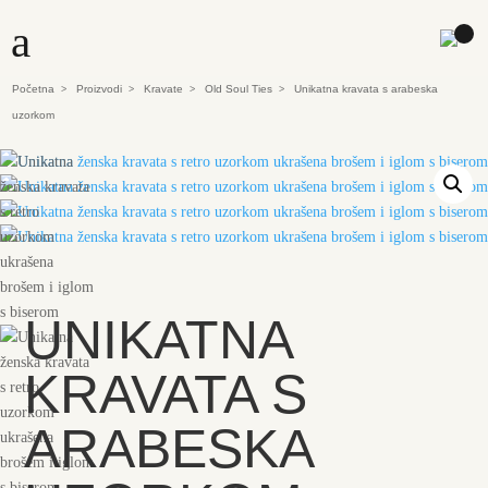
a
Početna
Proizvodi
Kravate
Old Soul Ties
Unikatna kravata s arabeska
>
>
>
>
uzorkom
UNIKATNA
KRAVATA S
ARABESKA