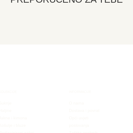
KOLEKCIJE
INFORMACIJE
Suknje
O nama
Haljine
Dostava i povrat
Jakne i kimona
Opći uvjeti
Košulje i bluze
poslovanja
Redizajnirani sakoi
Zaštita osobnih