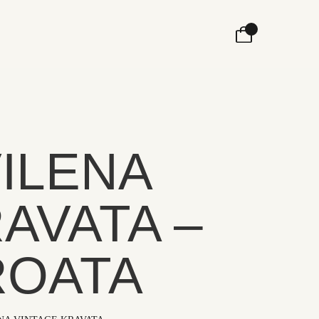
ILENA
AVATA –
ROATA