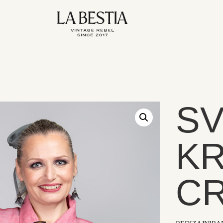
SV
KR
C