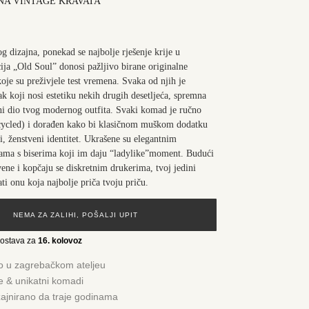
NA VINTAGE KRAVATA
dizajna, ponekad se najbolje rješenje krije u
cija „Old Soul” donosi pažljivo birane originalne
koje su preživjele test vremena. Svaka od njih je
ak koji nosi estetiku nekih drugih desetljeća, spremna
ni dio tvog modernog outfita. Svaki komad je ručno
pcycled) i dorađen kako bi klasičnom muškom dodatku
, ženstveni identitet. Ukrašene su elegantnim
lama s biserima koji im daju “ladylike”moment. Budući
vene i kopčaju se diskretnim drukerima, tvoj jedini
ti onu koja najbolje priča tvoju priču.
NEMA ZA ZALIHI, POŠALJI UPIT
dostava za
16. kolovoz
o u zagrebačkom ateljeu
je & unikatni komadi
zajnirano da traje godinama