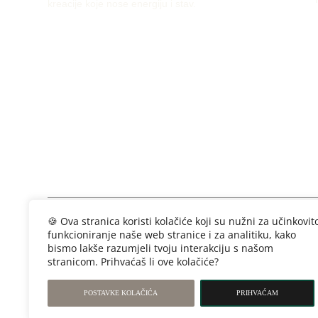
kreacije koje nose energiju i stav.
Developed by Enterprise Studio ©
2026
🍪 Ova stranica koristi kolačiće koji su nužni za učinkovit
funkcioniranje naše web stranice i za analitiku, kako
bismo lakše razumjeli tvoju interakciju s našom
stranicom. Prihvaćaš li ove kolačiće?
POSTAVKE KOLAČIĆA
PRIHVAĆAM