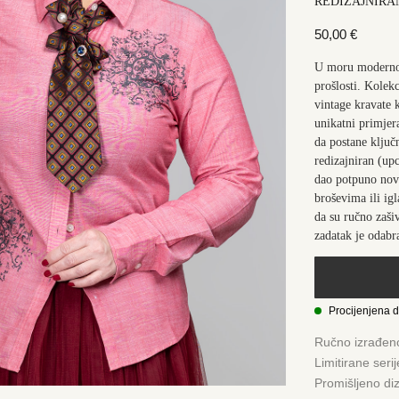
REDIZAJNIRA
50,00
€
U moru modernog 
prošlosti. Kolek
vintage kravate 
unikatni primjer
da postane ključ
redizajniran (u
dao potpuno novi
broševima ili ig
da su ručno zaši
zadatak je odabra
Procijenjena 
Ručno izrađen
Limitirane seri
Promišljeno di