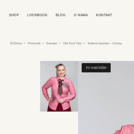
SHOP
LOOKBOOK
BLOG
O NAMA
KONTAKT
Početna
Proizvodi
Kravate
Old Soul Ties
Svilena kravata – Croata
>
>
>
>
PO NARUDŽBI