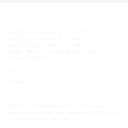
Naša odjeća je stvorena za one koji žele izraziti
osobnost, pronaći slobodu u stilu i istaknuti se
snagom individualnosti. Inspiracija vintage
estetikom i alternativnim duhom spaja se u kreacije
koje nose energiju i stav.
KOLEKCIJE
INFORMACIJE
POSEBNE PONUDE – U TVOJEM INBOXU!
Prijava na naš newsletter donosi ti odlične cijene i akcije,
posebno kreirane za tebe! Osim toga, ostvaruješ i 10% popusta
na prvu kupovinu. Zvuči dobro, zar ne?