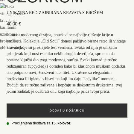
UNIKATNA REDIZAJNIRANA KRAVATA S BROŠEM
40,00
€
U moru modernog dizajna, ponekad se najbolje rješenje krije u
prošlosti. Kolekcija „Old Soul” donosi pažljivo birane retro ili vintage
kravate koje su preživjele test vremena. Svaka od njih je unikatni
primjerak koji nosi estetiku nekih drugih desetljeća, spremna da
postane ključni dio tvog modernog outfita. Svaki komad je ručno
redizajniran (upcycled) i dorađen kako bi klasičnom muškom dodatku
dao potpuno novi, ženstveni identitet. Ukrašene su elegantnim
broševima ili iglama s biserima koji im daju “ladylike” moment.
Budući da su ručno zašivene i kopčaju se diskretnim drukerima, tvoj
jedini zadatak je odabrati onu koja najbolje priča tvoju priču.
DODAJ U KOŠARICU
Procijenjena dostava za
15. kolovoz