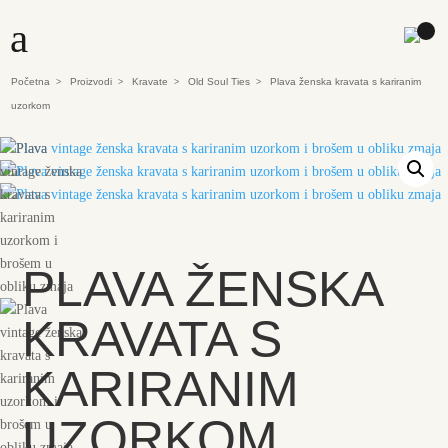
a
Početna
Proizvodi
Kravate
Old Soul Ties
Plava ženska kravata s kariranim
>
>
>
>
uzorkom
PLAVA ŽENSKA
KRAVATA S
KARIRANIM
UZORKOM