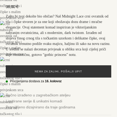
38,00
€
Zašto bi tvoj dekolte bio običan? Naš Midnight Lace crni ovratnik od
tila i čipke stvoren je za one koji obožavaju dozu drame i mračne
elegancije. Ovaj statement komad inspiriran je viktorijanskim
nabranim ovratnicima, ali s modernim, dark twistom. Izrađen od
slojeva finog crnog tila s točkastim uzorkom i delikatne čipke, ovaj
ovratnik trenutno podiže svaku majicu, haljinu ili sako na novu razinu.
U sredini se nalazi decentan privjesak u obliku srca koji cijeloj priči
daje romantičnu, gotovo “gothic princess” notu.
NEMA ZA ZALIHI, POŠALJI UPIT
Procijenjena dostava za
16. kolovoz
Ručno izrađeno u zagrebačkom ateljeu
Limitirane serije & unikatni komadi
Promišljeno dizajnirano da traje godinama