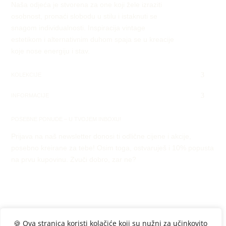
Naša odjeća je stvorena za one koji žele izraziti
osobnost, pronaći slobodu u stilu i istaknuti se
snagom individualnosti. Inspiracija vintage
estetikom i alternativnim duhom spaja se u kreacije
koje nose energiju i stav.
KOLEKCIJE
INFORMACIJE
POSEBNE PONUDE – U TVOJEM INBOXU!
Prijava na naš newsletter donosi ti odlične cijene i akcije,
posebno kreirane za tebe! Osim toga, ostvaruješ i 10% popusta
na prvu kupovinu. Zvuči dobro, zar ne?
🍪 Ova stranica koristi kolačiće koji su nužni za učinkovito