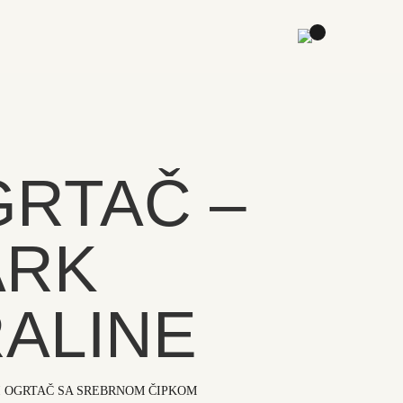
RTAČ –
ARK
ALINE
I OGRTAČ SA SREBRNOM ČIPKOM