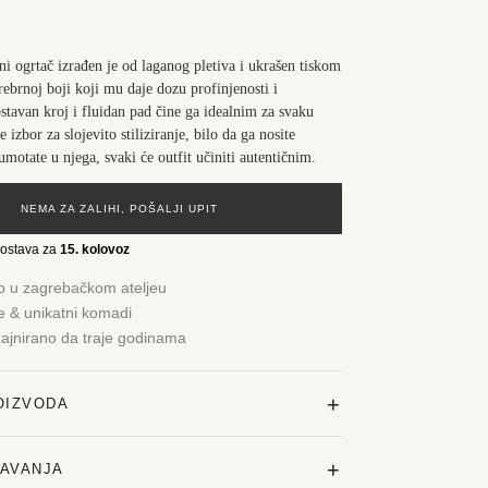
ni ogrtač izrađen je od laganog pletiva i ukrašen tiskom
rebrnoj boji koji mu daje dozu profinjenosti i
ostavan kroj i fluidan pad čine ga idealnim za svaku
e izbor za slojevito stiliziranje, bilo da ga nosite
umotate u njega, svaki će outfit učiniti autentičnim.
NEMA ZA ZALIHI, POŠALJI UPIT
dostava za
15. kolovoz
o u zagrebačkom ateljeu
je & unikatni komadi
zajnirano da traje godinama
+
OIZVODA
+
ŽAVANJA