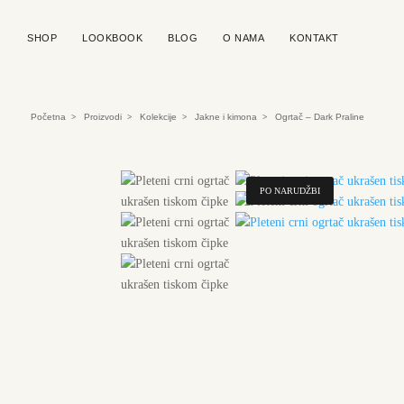
SHOP
LOOKBOOK
BLOG
O NAMA
KONTAKT
Početna
Proizvodi
Kolekcije
Jakne i kimona
Ogrtač – Dark Praline
>
>
>
>
PO NARUDŽBI