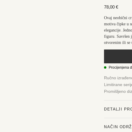
78,00
€
Ovaj neobični cr
motiva čipke u s
elegancije. Jedn
figuru
. Savršen j
otvorenim ili se 
Procijenjena 
Ručno izrađen
Limitirane seri
Promišljeno di
DETALJI PR
NAČIN ODR