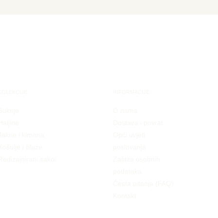
KOLEKCIJE
INFORMACIJE
Suknje
O nama
Haljine
Dostava i povrat
Jakne i kimona
Opći uvjeti
Košulje i bluze
poslovanja
Redizajnirani sakoi
Zaštita osobnih
podataka
Česta pitanja (FAQ)
Kontakt