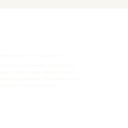
POSEBNE PONUDE – U TVOJEM INBOXU!
Prijava na naš newsletter donosi ti odlične
cijene i akcije, posebno kreirane za tebe!
Osim toga, ostvaruješ i 10% popusta na prvu
kupovinu. Zvuči dobro, zar ne?