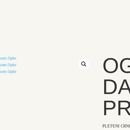
OG
D
PR
PLETENI CRN