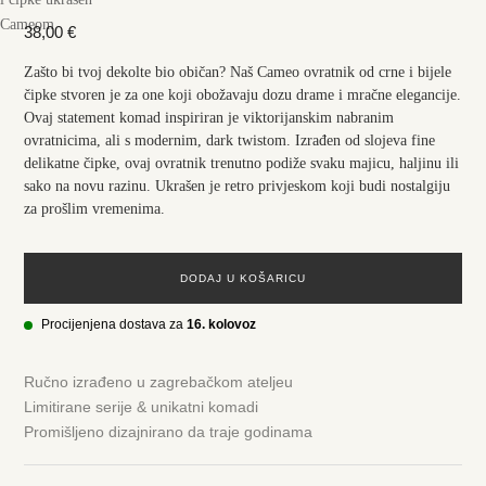
38,00
€
Zašto bi tvoj dekolte bio običan? Naš Cameo ovratnik od crne i bijele
čipke stvoren je za one koji obožavaju dozu drame i mračne elegancije.
Ovaj statement komad inspiriran je viktorijanskim nabranim
ovratnicima, ali s modernim, dark twistom. Izrađen od slojeva fine
delikatne čipke, ovaj ovratnik trenutno podiže svaku majicu, haljinu ili
sako na novu razinu. Ukrašen je retro privjeskom koji budi nostalgiju
za prošlim vremenima.
DODAJ U KOŠARICU
Procijenjena dostava za
16. kolovoz
Ručno izrađeno u zagrebačkom ateljeu
Limitirane serije & unikatni komadi
Promišljeno dizajnirano da traje godinama