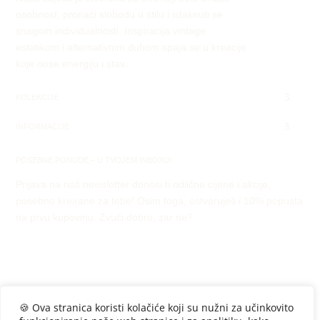
osobnost, pronaći slobodu u stilu i istaknuti se
snagom individualnosti. Inspiracija vintage
estetikom i alternativnim duhom spaja se u kreacije
koje nose energiju i stav.
KOLEKCIJE
INFORMACIJE
POSEBNE PONUDE – U TVOJEM INBOXU!
Prijava na naš newsletter donosi ti odlične cijene i akcije,
posebno kreirane za tebe! Osim toga, ostvaruješ i 10% popusta
na prvu kupovinu. Zvuči dobro, zar ne?
🍪 Ova stranica koristi kolačiće koji su nužni za učinkovito
Developed by Enterprise Studio