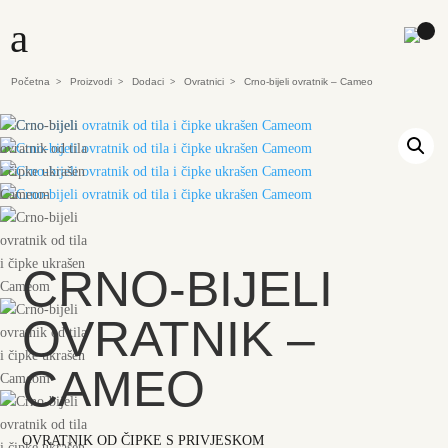
a
Početna
Proizvodi
Dodaci
Ovratnici
Crno-bijeli ovratnik – Cameo
>
>
>
>
CRNO-BIJELI
OVRATNIK –
CAMEO
OVRATNIK OD ČIPKE S PRIVJESKOM