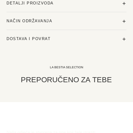
+
DETALJI PROIZVODA
+
NAČIN ODRŽAVANJA
+
DOSTAVA I POVRAT
LA BESTIA SELECTION
PREPORUČENO ZA TEBE
Naša odjeća je stvorena za one koji žele izraziti