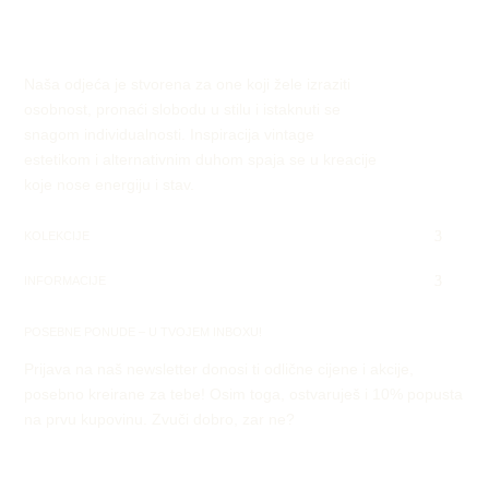
Naša odjeća je stvorena za one koji žele izraziti
osobnost, pronaći slobodu u stilu i istaknuti se
snagom individualnosti. Inspiracija vintage
estetikom i alternativnim duhom spaja se u kreacije
koje nose energiju i stav.
KOLEKCIJE
INFORMACIJE
POSEBNE PONUDE – U TVOJEM INBOXU!
Prijava na naš newsletter donosi ti odlične cijene i akcije,
posebno kreirane za tebe! Osim toga, ostvaruješ i 10% popusta
na prvu kupovinu. Zvuči dobro, zar ne?