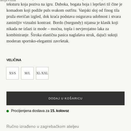
teksturu koja poziva na igru. Duboka, bogata boja i lepršavi til čine je
komadom koji podiže puls svakom outfitu. Vanjski sloj od finog tila
pruža eteričan izgled, dok kraća podstava osigurava udobnost i stvara
zanimljiv vizualni kontrast. Bordo (burgundy) nijansa je klasik koji
nikada ne izlazi iz mode – moćna, topla i nevjerojatno laka za
kombiniranje. Široka elastična pasica naglašava struk, dajući suknji
moderan sportsko-elegantni završetak.
VELIČINA
XS/S
M/L
XL/XXL
DODAJ U KOŠARICU
Procijenjena dostava za
15. kolovoz
Ručno izrađeno u zagrebačkom ateljeu