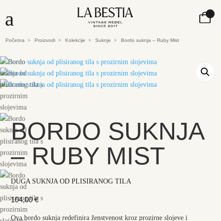
a
Početna
Proizvodi
Kolekcije
Suknje
Bordo suknja – Ruby Mist
>
>
>
>
BORDO SUKNJA
– RUBY MIST
DUGA SUKNJA OD PLISIRANOG TILA
104,00
€
Ova bordo suknja redefinira ženstvenost kroz prozirne slojeve i