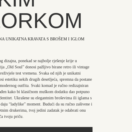
ZORKOM
NA UNIKATNA KRAVATA S BROŠEM I IGLOM
dizajna, ponekad se najbolje rješenje krije u
ija „Old Soul” donosi pažljivo birane retro ili vintage
preživjele test vremena. Svaka od njih je unikatni
osi estetiku nekih drugih desetljeća, spremna da postane
 modernog outfita. Svaki komad je ručno redizajniran
rađen kako bi klasičnom muškom dodatku dao potpuno
identitet. Ukrašene su elegantnim broševima ili iglama s
 daju “ladylike” moment. Budući da su ručno zašivene i
etnim drukerima, tvoj jedini zadatak je odabrati onu
ča tvoju priču.