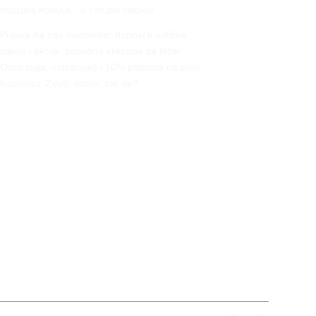
POSEBNE PONUDE – U TVOJEM INBOXU!
Prijava na naš newsletter donosi ti odlične
cijene i akcije, posebno kreirane za tebe!
Osim toga, ostvaruješ i 10% popusta na prvu
kupovinu. Zvuči dobro, zar ne?