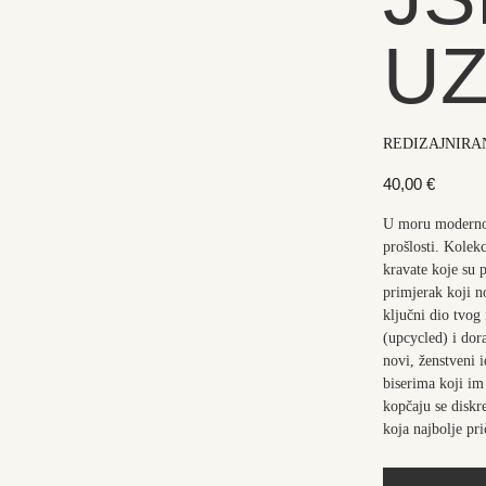
U
REDIZAJNIRA
40,00
€
U moru modernog 
prošlosti. Kolekc
kravate koje su 
primjerak koji n
ključni dio tvog
(upcycled) i do
novi, ženstveni 
biserima koji im
kopčaju se diskr
koja najbolje pri