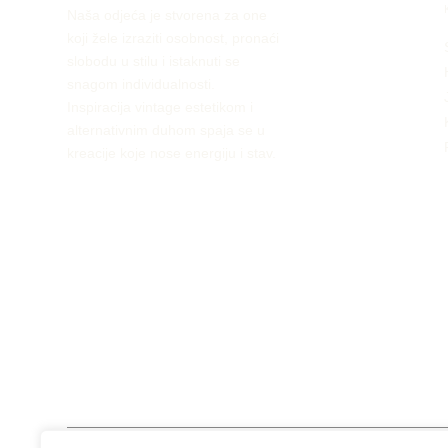
Naša odjeća je stvorena za one
koji žele izraziti osobnost, pronaći
slobodu u stilu i istaknuti se
snagom individualnosti.
Inspiracija vintage estetikom i
alternativnim duhom spaja se u
kreacije koje nose energiju i stav.