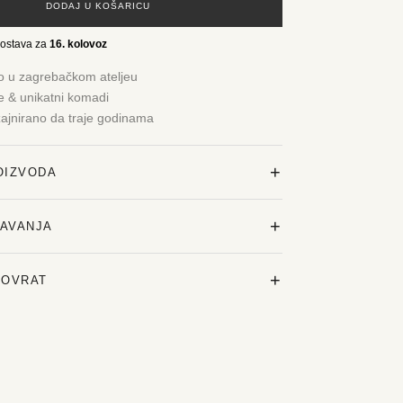
DODAJ U KOŠARICU
dostava za
16. kolovoz
o u zagrebačkom ateljeu
je & unikatni komadi
zajnirano da traje godinama
+
OIZVODA
+
ŽAVANJA
+
POVRAT