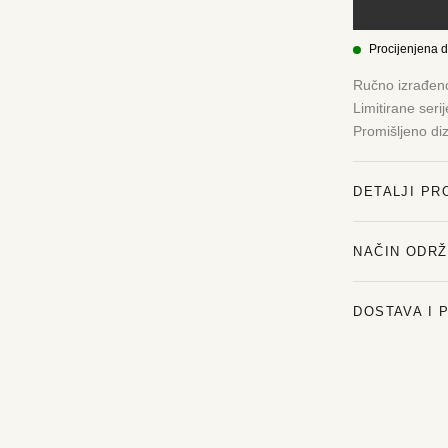
Procijenjena 
Ručno izrađen
Limitirane seri
Promišljeno di
DETALJI PR
NAČIN ODR
DOSTAVA I 