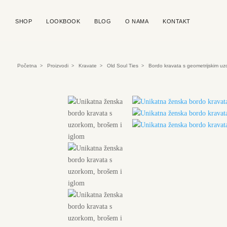
SHOP
LOOKBOOK
BLOG
O NAMA
KONTAKT
Početna
Proizvodi
Kravate
Old Soul Ties
Bordo kravata s geometrijskim u
>
>
>
>