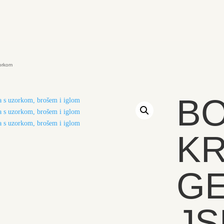
zorkom
B
KR
G
JS