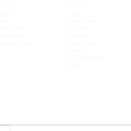
KOLEKCIJE
INFORMACIJE
Suknje
O nama
Haljine
Dostava i povrat
Jakne i kimona
Opći uvjeti
Košulje i bluze
poslovanja
Redizajnirani sakoi
Zaštita osobnih
podataka
Česta pitanja (FAQ)
Kontakt