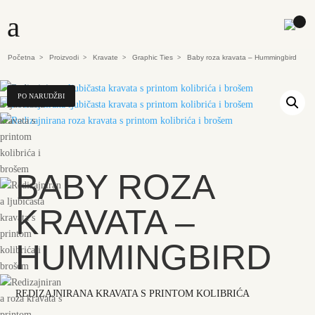
a
Početna
Proizvodi
Kravate
Graphic Ties
Baby roza kravata – Hummingbird
>
>
>
>
PO NARUDŽBI
BABY ROZA
KRAVATA –
HUMMINGBIRD
REDIZAJNIRANA KRAVATA S PRINTOM KOLIBRIĆA