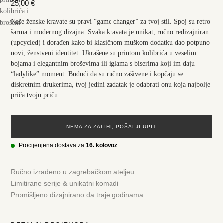
25,00
€
Naše ženske kravate su pravi “game changer” za tvoj stil. Spoj su retro
šarma i modernog dizajna. Svaka kravata je unikat, ručno redizajniran
(upcycled) i dorađen kako bi klasičnom muškom dodatku dao potpuno
novi, ženstveni identitet. Ukrašene su printom kolibrića u veselim
bojama i elegantnim broševima ili iglama s biserima koji im daju
“ladylike” moment. Budući da su ručno zašivene i kopčaju se
diskretnim drukerima, tvoj jedini zadatak je odabrati onu koja najbolje
priča tvoju priču.
NEMA ZA ZALIHI, POŠALJI UPIT
Procijenjena dostava za
16. kolovoz
Ručno izrađeno u zagrebačkom ateljeu
Limitirane serije & unikatni komadi
Promišljeno dizajnirano da traje godinama