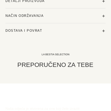
+
DETALJI PROIZVODA
+
NAČIN ODRŽAVANJA
+
DOSTAVA I POVRAT
LA BESTIA SELECTION
PREPORUČENO ZA TEBE
Naša odjeća je stvorena za one koji žele izraziti